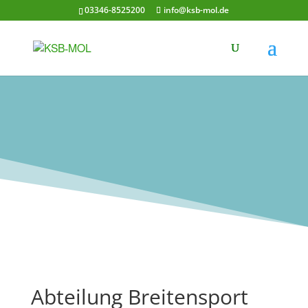
03346-8525200
info@ksb-mol.de
Abteilung Breitensport